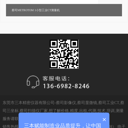
蔡司METROTOM 1小型工业CT测量机
东莞市三本精密仪器有限公司-蔡司影像仪,蔡司显微镜,蔡司工业CT,蔡
司三坐标,蔡司扫描仪厂家,想了解价格,精度,出租,代测,技术,培训,测量
×
服务请联系我们.
三本赋能制造业品质提升，让中国
销售热线：13669828246（24H）售后热线：13669828246（24H） 电子