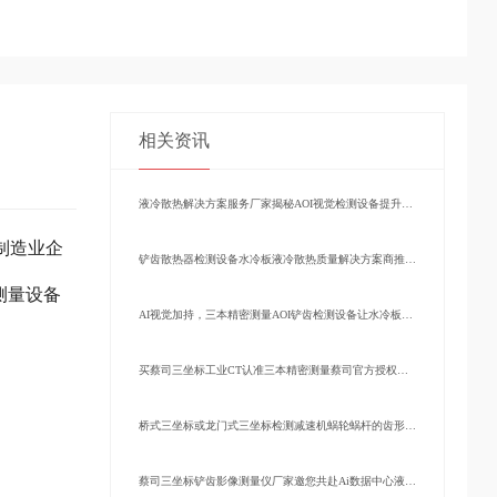
相关资讯
液冷散热解决方案服务厂家揭秘AOI视觉检测设备提升散热片铲齿良率的方法
的制造业企
铲齿散热器检测设备水冷板液冷散热质量解决方案商推荐广东三本测量
测量设备
AI视觉加持，三本精密测量AOI铲齿检测设备让水冷板缺陷无处容身
买蔡司三坐标工业CT认准三本精密测量蔡司官方授权代理商
桥式三坐标或龙门式三坐标检测减速机蜗轮蜗杆的齿形齿向公差
蔡司三坐标铲齿影像测量仪厂家邀您共赴Ai数据中心液冷技术展