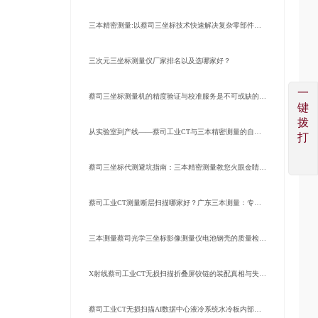
三本精密测量:以蔡司三坐标技术快速解决复杂零部件检测难题
三次元三坐标测量仪厂家排名以及选哪家好？
一
蔡司三坐标测量机的精度验证与校准服务是不可或缺的环节
键
拨
从实验室到产线——蔡司工业CT与三本精密测量的自动化检测解决方案
打
蔡司三坐标代测避坑指南：三本精密测量教您火眼金睛辨真伪
蔡司工业CT测量断层扫描哪家好？广东三本测量：专业工业CT无损检测机构
三本测量蔡司光学三坐标影像测量仪电池钢壳的质量检测方案
X射线蔡司工业CT无损扫描折叠屏铰链的装配真相与失效根源
蔡司工业CT无损扫描AI数据中心液冷系统水冷板内部结构缺陷