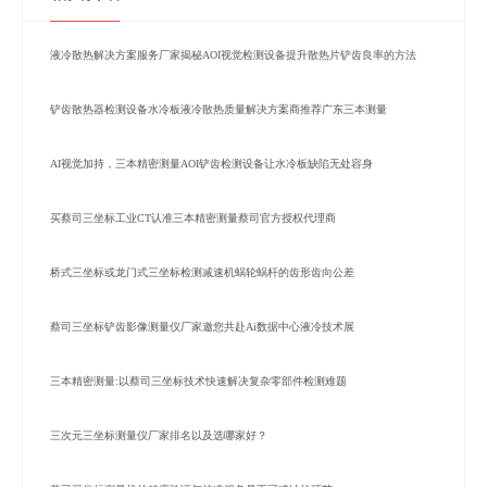
液冷散热解决方案服务厂家揭秘AOI视觉检测设备提升散热片铲齿良率的方法
铲齿散热器检测设备水冷板液冷散热质量解决方案商推荐广东三本测量
AI视觉加持，三本精密测量AOI铲齿检测设备让水冷板缺陷无处容身
买蔡司三坐标工业CT认准三本精密测量蔡司官方授权代理商
桥式三坐标或龙门式三坐标检测减速机蜗轮蜗杆的齿形齿向公差
蔡司三坐标铲齿影像测量仪厂家邀您共赴Ai数据中心液冷技术展
三本精密测量:以蔡司三坐标技术快速解决复杂零部件检测难题
三次元三坐标测量仪厂家排名以及选哪家好？