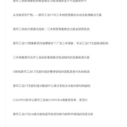
蔡司三坐标测量机的精度验证与校准服务是不可或缺的环节
从实验室到产线——蔡司工业CT与三本精密测量的自动化检测解决方案
蔡司三坐标代测避坑指南：三本精密测量教您火眼金睛辨真伪
蔡司工业CT测量断层扫描哪家好？广东三本测量：专业工业CT无损检测机构
三本测量蔡司光学三坐标影像测量仪电池钢壳的质量检测方案
X射线蔡司工业CT无损扫描折叠屏铰链的装配真相与失效根源
蔡司工业CT无损扫描AI数据中心液冷系统水冷板内部结构缺陷
CALYPSO软件让蔡司三坐标CONTURA测量更简单、更强大
蔡司工业CT在AI液冷散热器导热管结构与材料学领域的深度分析