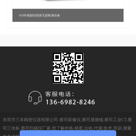
AOI外观缺陷瑕疵无损检测设备
东莞市三本精密仪器有限公司-蔡司影像仪,蔡司显微镜,蔡司工业CT,蔡
司三坐标,蔡司扫描仪厂家,想了解价格,精度,出租,代测,技术,培训,测量